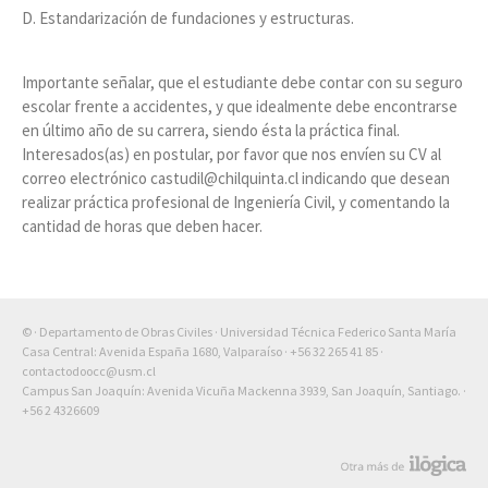
D. Estandarización de fundaciones y estructuras.
Importante señalar, que el estudiante debe contar con su seguro
escolar frente a accidentes, y que idealmente debe encontrarse
en último año de su carrera, siendo ésta la práctica final.
Interesados(as) en postular, por favor que nos envíen su CV al
correo electrónico castudil@chilquinta.cl indicando que desean
realizar práctica profesional de Ingeniería Civil, y comentando la
cantidad de horas que deben hacer.
© · Departamento de Obras Civiles · Universidad Técnica Federico Santa María
Casa Central: Avenida España 1680, Valparaíso ·
+56 32 265 41 85
·
contactodoocc@usm.cl
Campus San Joaquín: Avenida Vicuña Mackenna 3939, San Joaquín, Santiago. ·
+56 2 4326609