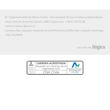
© · Departamento de Obras Civiles · Universidad Técnica Federico Santa María
Casa Central: Avenida España 1680, Valparaíso ·
+56 32 265 41 85
·
contactodoocc@usm.cl
Campus San Joaquín: Avenida Vicuña Mackenna 3939, San Joaquín, Santiago. ·
+56 2 4326609