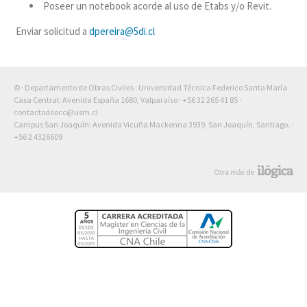
Poseer un notebook acorde al uso de Etabs y/o Revit.
Enviar solicitud a
dpereira@5di.cl
© · Departamento de Obras Civiles · Universidad Técnica Federico Santa María
Casa Central: Avenida España 1680, Valparaíso ·
+56 32 265 41 85
·
contactodoocc@usm.cl
Campus San Joaquín: Avenida Vicuña Mackenna 3939, San Joaquín, Santiago. ·
+56 2 4326609