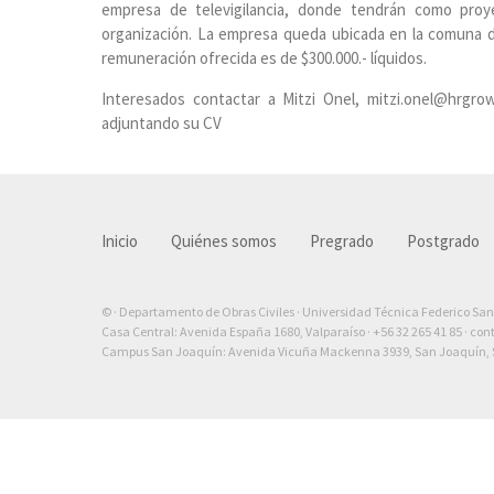
empresa de televigilancia, donde tendrán como proy
organización. La empresa queda ubicada en la comuna de 
remuneración ofrecida es de $300.000.- líquidos.
Interesados contactar a Mitzi Onel, mitzi.onel@hrgro
adjuntando su CV
Inicio
Quiénes somos
Pregrado
Postgrado
© · Departamento de Obras Civiles · Universidad Técnica Federico Sa
Casa Central: Avenida España 1680, Valparaíso ·
+56 32 265 41 85
·
con
Campus San Joaquín: Avenida Vicuña Mackenna 3939, San Joaquín, S