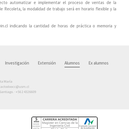
ecto automatizar e implementar el proceso de ventas de la
Recoleta, la modalidad de trabajo será en horario flexible y la
win.cl indicando la cantidad de horas de práctica o memoria y
Investigación
Extensión
Alumnos
Ex alumnos
nta María
tactodoocc@usm.cl
antiago. ·
+56 2 4326609