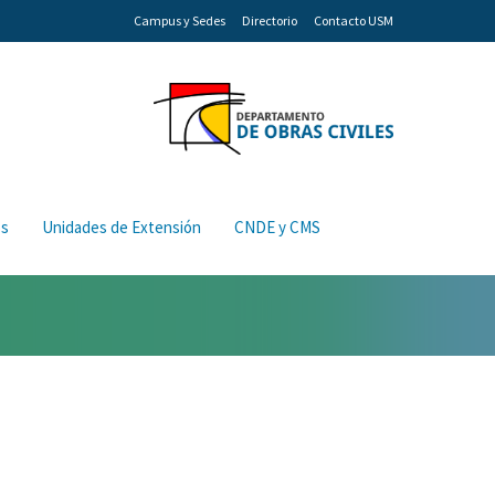
Campus y Sedes
Directorio
Contacto USM
os
Unidades de Extensión
CNDE y CMS