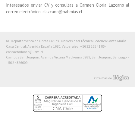
Interesados enviar CV y consultas a Carmen Gloria Lazcano al
correo electrónico: clazcano@nahmias.cl
© · Departamento de Obras Civiles · Universidad Técnica Federico Santa María
Casa Central: Avenida España 1680, Valparaíso ·
+56 32 265 41 85
·
contactodoocc@usm.cl
Campus San Joaquín: Avenida Vicuña Mackenna 3939, San Joaquín, Santiago. ·
+56 2 4326609