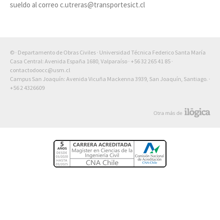
sueldo al correo c.utreras@transportesict.cl
© · Departamento de Obras Civiles · Universidad Técnica Federico Santa María
Casa Central: Avenida España 1680, Valparaíso ·
+56 32 265 41 85
·
contactodoocc@usm.cl
Campus San Joaquín: Avenida Vicuña Mackenna 3939, San Joaquín, Santiago. ·
+56 2 4326609