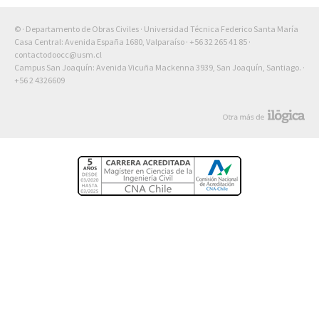
© · Departamento de Obras Civiles · Universidad Técnica Federico Santa María
Casa Central: Avenida España 1680, Valparaíso ·
+56 32 265 41 85
·
contactodoocc@usm.cl
Campus San Joaquín: Avenida Vicuña Mackenna 3939, San Joaquín, Santiago. ·
+56 2 4326609