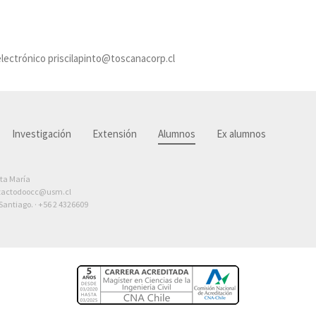
electrónico priscilapinto@toscanacorp.cl
Investigación
Extensión
Alumnos
Ex alumnos
nta María
tactodoocc@usm.cl
antiago. ·
+56 2 4326609