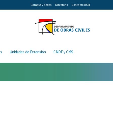
Campus y Sedes
Directorio
Contacto USM
os
Unidades de Extensión
CNDE y CMS