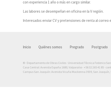
con experiencia 1 año o más en cargo similar.
Las labores se desempeñan en oficina en la V región.
Interesados enviar CV y pretensiones de renta al correo 
Inicio
Quiénes somos
Pregrado
Postgrado
© · Departamento de Obras Civiles · Universidad Técnica Federico Sa
Casa Central: Avenida España 1680, Valparaíso ·
+56 32 265 41 85
·
con
Campus San Joaquín: Avenida Vicuña Mackenna 3939, San Joaquín, S