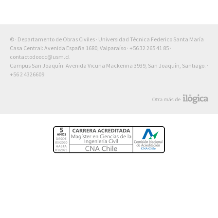
© · Departamento de Obras Civiles · Universidad Técnica Federico Santa María
Casa Central: Avenida España 1680, Valparaíso ·
+56 32 265 41 85
·
contactodoocc@usm.cl
Campus San Joaquín: Avenida Vicuña Mackenna 3939, San Joaquín, Santiago. ·
+56 2 4326609