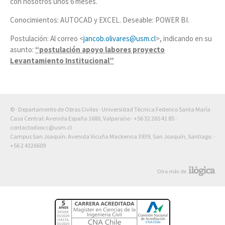
con nosotros unos 6 meses.
Conocimientos: AUTOCAD y EXCEL. Deseable: POWER BI.
Postulación: Al correo <
jancob.olivares@usm.cl
>, indicando en su
asunto:
“postulación apoyo labores proyecto
Levantamiento Institucional”
© · Departamento de Obras Civiles · Universidad Técnica Federico Santa María
Casa Central: Avenida España 1680, Valparaíso ·
+56 32 265 41 85
·
contactodoocc@usm.cl
Campus San Joaquín: Avenida Vicuña Mackenna 3939, San Joaquín, Santiago. ·
+56 2 4326609