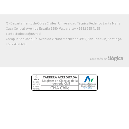
© · Departamento de Obras Civiles · Universidad Técnica Federico Santa María
Casa Central: Avenida España 1680, Valparaíso ·
+56 32 265 41 85
·
contactodoocc@usm.cl
Campus San Joaquín: Avenida Vicuña Mackenna 3939, San Joaquín, Santiago. ·
+56 2 4326609