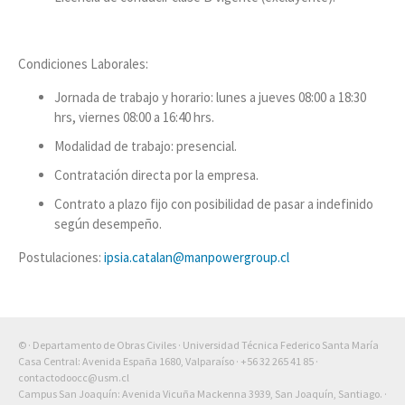
Condiciones Laborales:
Jornada de trabajo y horario: lunes a jueves 08:00 a 18:30
hrs, viernes 08:00 a 16:40 hrs.
Modalidad de trabajo: presencial.
Contratación directa por la empresa.
Contrato a plazo fijo con posibilidad de pasar a indefinido
según desempeño.
Postulaciones:
ipsia.catalan@manpowergroup.cl
© · Departamento de Obras Civiles · Universidad Técnica Federico Santa María
Casa Central: Avenida España 1680, Valparaíso ·
+56 32 265 41 85
·
contactodoocc@usm.cl
Campus San Joaquín: Avenida Vicuña Mackenna 3939, San Joaquín, Santiago. ·