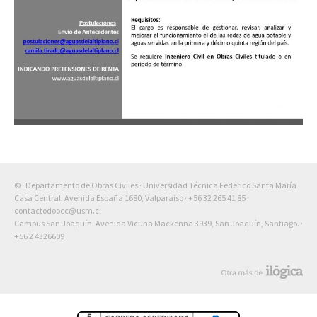
© · Departamento de Obras Civiles · Universidad Técnica Federico Santa María
Casa Central: Avenida España 1680, Valparaíso ·
+56 32 265 41 85
·
contactodoocc@usm.cl
Campus San Joaquín: Avenida Vicuña Mackenna 3939, San Joaquín, Santiago. ·
+56 2 4326609