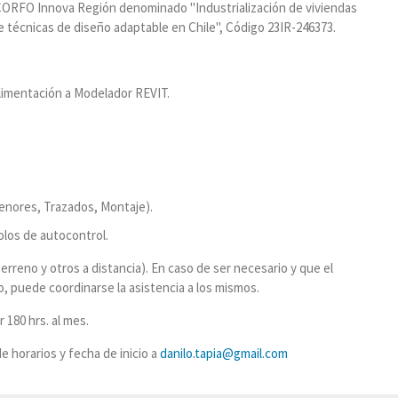
o CORFO Innova Región denominado "Industrialización de viviendas
 técnicas de diseño adaptable en Chile", Código 23IR-246373.
limentación a Modelador REVIT.
menores, Trazados, Montaje).
los de autocontrol.
erreno y otros a distancia). En caso de ser necesario y que el
 puede coordinarse la asistencia a los mismos.
 180 hrs. al mes.
e horarios y fecha de inicio a
danilo.tapia@gmail.com