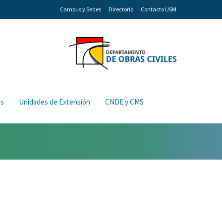
Campus y Sedes
Directorio
Contacto USM
os
Unidades de Extensión
CNDE y CMS