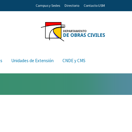
Campus y Sedes
Directorio
Contacto USM
os
Unidades de Extensión
CNDE y CMS