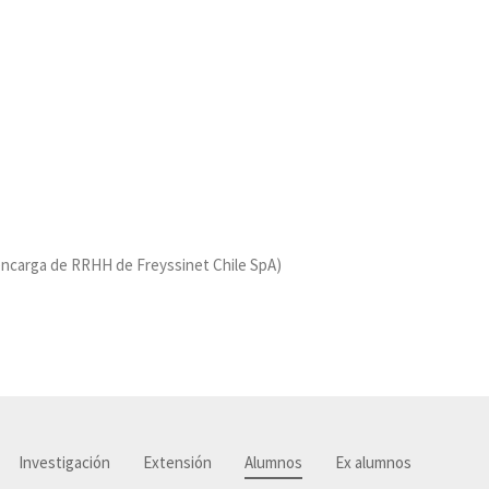
encarga de RRHH de Freyssinet Chile SpA)
Investigación
Extensión
Alumnos
Ex alumnos