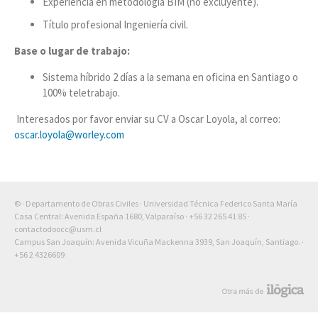
Experiencia en metodología BIM (no excluyente).
Título profesional Ingeniería civil.
Base o lugar de trabajo:
Sistema híbrido 2 días a la semana en oficina en Santiago o
100% teletrabajo.
Interesados por favor enviar su CV a Oscar Loyola, al correo:
oscar.loyola@worley.com
© · Departamento de Obras Civiles · Universidad Técnica Federico Santa María
Casa Central: Avenida España 1680, Valparaíso ·
+56 32 265 41 85
·
contactodoocc@usm.cl
Campus San Joaquín: Avenida Vicuña Mackenna 3939, San Joaquín, Santiago. ·
+56 2 4326609