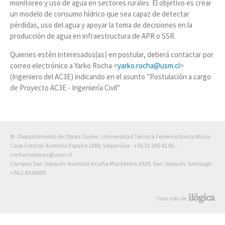
monitoreo y uso de agua en sectores rurales. El objetivo es crear
un modelo de consumo hídrico que sea capaz de detectar
pérdidas, uso del agua y apoyar la toma de decisiones en la
producción de agua en infraestructura de APR o SSR.
Quienes estén interesados(as) en postular, deberá contactar por
correo electrónico a Yarko Rocha <
yarko.rocha@usm.cl
>
(Ingeniero del AC3E) indicando en el asunto "Postulación a cargo
de Proyecto AC3E - Ingeniería Civil"
© · Departamento de Obras Civiles · Universidad Técnica Federico Santa María
Casa Central: Avenida España 1680, Valparaíso ·
+56 32 265 41 85
·
contactodoocc@usm.cl
Campus San Joaquín: Avenida Vicuña Mackenna 3939, San Joaquín, Santiago. ·
+56 2 4326609