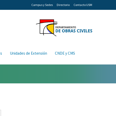
Campus y Sedes
Directorio
Contacto USM
os
Unidades de Extensión
CNDE y CMS