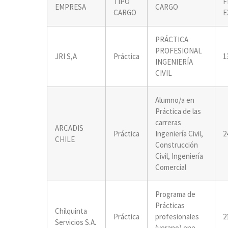
TIPO
F
EMPRESA
CARGO
CARGO
E
PRÁCTICA
PROFESIONAL
JRI S,A
Práctica
1
INGENIERÍA
CIVIL
Alumno/a en
Práctica de las
carreras
ARCADIS
Práctica
Ingeniería Civil,
2
CHILE
Construcción
Civil, Ingeniería
Comercial
Programa de
Prácticas
Chilquinta
Práctica
profesionales
2
Servicios S.A.
(verano) ene -