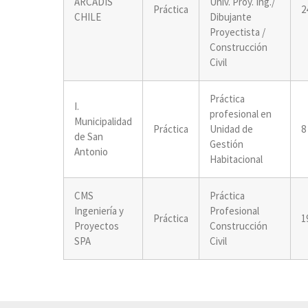
ARCADIS
Univ. Proy. Ing./
Práctica
2
CHILE
Dibujante
Proyectista /
Construcción
Civil
Práctica
I.
profesional en
Municipalidad
Práctica
Unidad de
8
de San
Gestión
Antonio
Habitacional
CMS
Práctica
Ingeniería y
Profesional
Práctica
1
Proyectos
Construcción
SPA
Civil