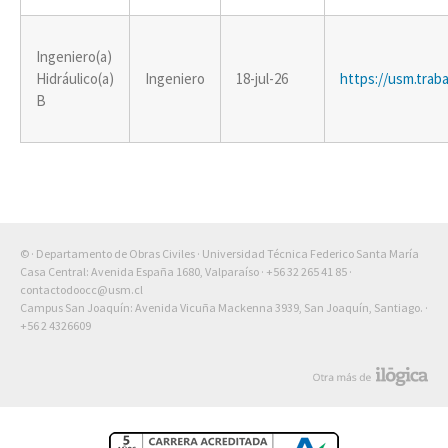
Ingeniero(a)
Hidráulico(a)
Ingeniero
18-jul-26
https://usm.traba
B
© · Departamento de Obras Civiles · Universidad Técnica Federico Santa María
Casa Central: Avenida España 1680, Valparaíso ·
+56 32 265 41 85
·
contactodoocc@usm.cl
Campus San Joaquín: Avenida Vicuña Mackenna 3939, San Joaquín, Santiago. ·
+56 2 4326609