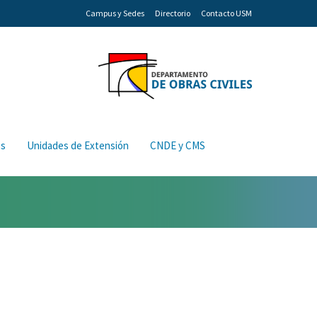
Campus y Sedes
Directorio
Contacto USM
os
Unidades de Extensión
CNDE y CMS