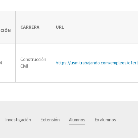
CARRERA
URL
ACIÓN
Construcción
4
https://usm.trabajando.com/empleos/ofer
Civil
Investigación
Extensión
Alumnos
Ex alumnos