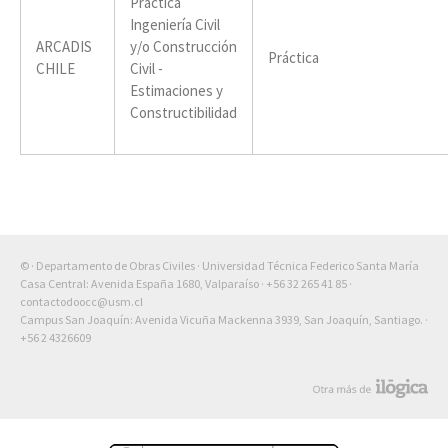
Práctica
Ingeniería Civil
ARCADIS
y/o Construcción
Práctica
CHILE
Civil -
Estimaciones y
Constructibilidad
© · Departamento de Obras Civiles · Universidad Técnica Federico Santa María
Casa Central: Avenida España 1680, Valparaíso ·
+56 32 265 41 85
·
contactodoocc@usm.cl
Campus San Joaquín: Avenida Vicuña Mackenna 3939, San Joaquín, Santiago. ·
+56 2 4326609