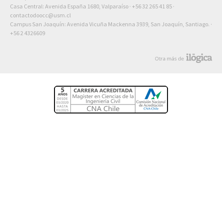
Casa Central: Avenida España 1680, Valparaíso ·
+56 32 265 41 85
·
contactodoocc@usm.cl
Campus San Joaquín: Avenida Vicuña Mackenna 3939, San Joaquín, Santiago. ·
+56 2 4326609