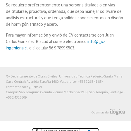
Se requiere preferentemente una persona titulada o en vías
de titularse, proactiva, ordenada, que sepa manejar software de
análisis estructural y que tenga sólidos conocimientos en diseño
de hormigón armado y acero.
Para mayor información y envió de CV contactarse con Juan
Carlos González Blacud al correo electrónico
info@gic-
ingenieria.cl
o al celular 56 9 7899 9503.
© · Departamento de Obras Civiles · Universidad Técnica Federico Santa María
Casa Central: Avenida España 1680, Valparaíso ·
+56 32 265 41 85
·
contactodoocc@usm.cl
Campus San Joaquín: Avenida Vicuña Mackenna 3939, San Joaquín, Santiago. ·
+56 2 4326609