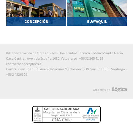
CONCEPCIÓN
GUAYAQUIL
© Departamento de Obras Civiles · Universidad Técnica Federico Santa María
Casa Central: Avenida España 1680, Valparaíso ·
+56 32 265 41 85
·
contactodoocc@usm.cl
Campus San Joaquín: Avenida Vicuña Mackenna 3939, San Joaquín, Santiago. ·
+56 2 4326609