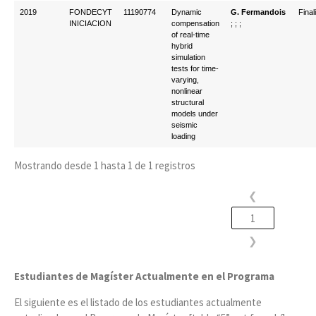
2019
FONDECYT
11190774
Dynamic
G. Fermandois
Final
INICIACION
compensation
; ; ;
of real-time
hybrid
simulation
tests for time-
varying,
nonlinear
structural
models under
seismic
loading
Mostrando desde 1 hasta 1 de 1 registros
❮
1
❯
Estudiantes de Magíster Actualmente en el Programa
El siguiente es el listado de los estudiantes actualmente