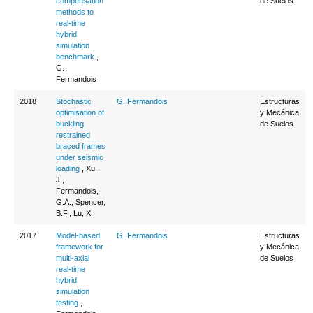
compensation
de Suelos
methods to
real-time
hybrid
simulation
benchmark
,
G.
Fermandois
2018
Stochastic
G. Fermandois
Estructuras
optimisation of
y Mecánica
buckling
de Suelos
restrained
braced frames
under seismic
loading
, Xu,
J.,
Fermandois,
G.A., Spencer,
B.F., Lu, X.
2017
Model-based
G. Fermandois
Estructuras
framework for
y Mecánica
multi-axial
de Suelos
real-time
hybrid
simulation
testing
,