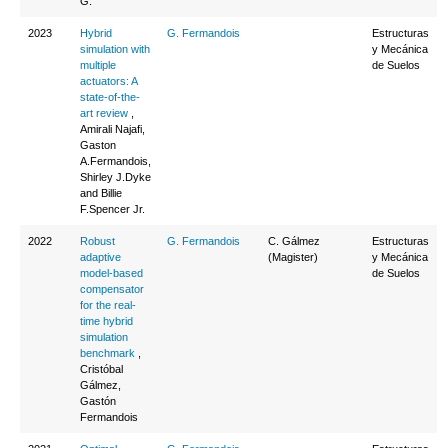
G.
2023
Hybrid
G. Fermandois
Estructuras
simulation with
y Mecánica
multiple
de Suelos
actuators: A
state-of-the-
art review
,
Amirali Najafi,
Gaston
A.Fermandois,
Shirley J.Dyke
and Billie
F.Spencer Jr.
2022
Robust
G. Fermandois
C. Gálmez
Estructuras
adaptive
(Magister)
y Mecánica
model-based
de Suelos
compensator
for the real-
time hybrid
simulation
benchmark
,
Cristóbal
Gálmez,
Gastón
Fermandois