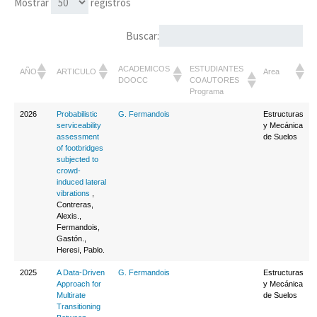
Mostrar
registros
Buscar:
ACADEMICOS
ESTUDIANTES
AÑO
ARTICULO
Area
DOOCC
COAUTORES
Programa
2026
Probabilistic
G. Fermandois
Estructuras
serviceability
y Mecánica
assessment
de Suelos
of footbridges
subjected to
crowd-
induced lateral
vibrations
,
Contreras,
Alexis.,
Fermandois,
Gastón.,
Heresi, Pablo.
2025
A Data-Driven
G. Fermandois
Estructuras
Approach for
y Mecánica
Multirate
de Suelos
Transitioning