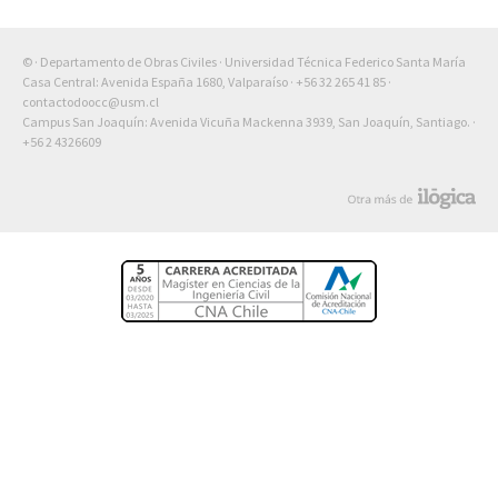
© · Departamento de Obras Civiles · Universidad Técnica Federico Santa María
Casa Central: Avenida España 1680, Valparaíso ·
+56 32 265 41 85
·
contactodoocc@usm.cl
Campus San Joaquín: Avenida Vicuña Mackenna 3939, San Joaquín, Santiago. ·
+56 2 4326609