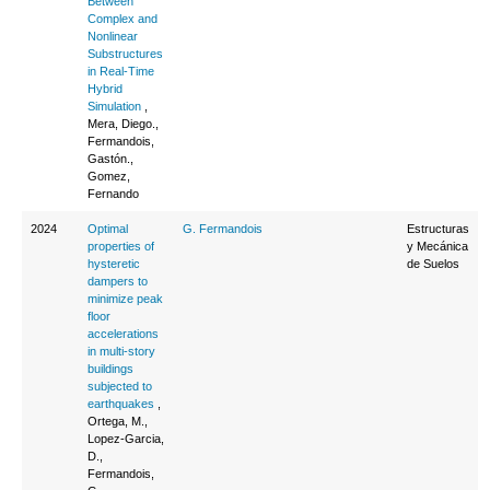
Between
Complex and
Nonlinear
Substructures
in Real-Time
Hybrid
Simulation
,
Mera, Diego.,
Fermandois,
Gastón.,
Gomez,
Fernando
2024
Optimal
G. Fermandois
Estructuras
properties of
y Mecánica
hysteretic
de Suelos
dampers to
minimize peak
floor
accelerations
in multi-story
buildings
subjected to
earthquakes
,
Ortega, M.,
Lopez-Garcia,
D.,
Fermandois,