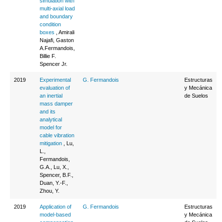
simulation with
multi-axial load
and boundary
condition
boxes
, Amirali
Najafi, Gaston
A.Fermandois,
Billie F.
Spencer Jr.
2019
Experimental
G. Fermandois
Estructuras
evaluation of
y Mecánica
an inertial
de Suelos
mass damper
and its
analytical
model for
cable vibration
mitigation
, Lu,
L.,
Fermandois,
G.A., Lu, X.,
Spencer, B.F.,
Duan, Y.-F.,
Zhou, Y.
2019
Application of
G. Fermandois
Estructuras
model-based
y Mecánica