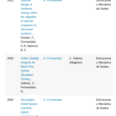
2021
Optimal
G. Fermandois
Estructuras
design of
y Mecánica
nonlinear
de Suelos
energy sinks
for mitigation
of seismic
response on
structural
systems
,
Gomez, F.,
Fermandois,
G.A, Spencer,
B. F.
2020
Online Stability
G. Fermandois
C. Gálmez
Estructuras
Analysis for
(Magister)
y Mecánica
Real-Time
de Suelos
Hybrid
Simulation
Testing
,
Gálmez, C.,
Fermandois,
G.
2020
Decoupled
G. Fermandois
Estructuras
model-based
y Mecánica
real-time
de Suelos
hybrid