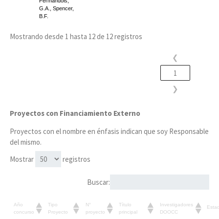
Fermandois,
G.A., Spencer,
B.F.
Mostrando desde 1 hasta 12 de 12 registros
❮
1
❯
Proyectos con Financiamiento Externo
Proyectos con el nombre en énfasis indican que soy Responsable
del mismo.
Mostrar
registros
Buscar:
Año
Tipo
N°
Título
Investigadores
Esta
concurso
Proyecto
proyecto
principal
DOOCC