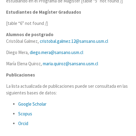
estudiando en el Programa de Magíster [table “5” not found /]
Estudiantes de Magíster Graduados
[table “6” not found /]
Alumnos de postgrado
Cristóbal Galmez,
cristobal.galmez.12@sansano.usm.cl
Diego Mera,
diego.mera@sansano.usm.cl
María Elena Quiroz,
maria.quiroz@sansano.usm.cl
Publicaciones
La lista actualizada de publicaciones puede ser consultada en las
siguientes bases de datos:
Google Scholar
Scopus
Orcid