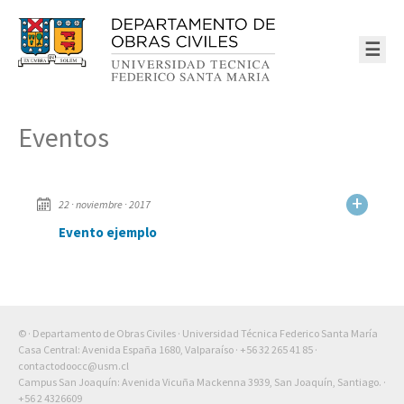
☰
Eventos
+
22 · noviembre · 2017
Evento ejemplo
© · Departamento de Obras Civiles · Universidad Técnica Federico Santa María
Casa Central: Avenida España 1680, Valparaíso ·
+56 32 265 41 85
·
contactodoocc@usm.cl
Campus San Joaquín: Avenida Vicuña Mackenna 3939, San Joaquín, Santiago. ·
+56 2 4326609