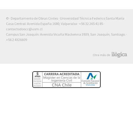
© · Departamento de Obras Civiles · Universidad Técnica Federico Santa María
Casa Central: Avenida España 1680, Valparaíso ·
+56 32 265 41 85
·
contactodoocc@usm.cl
Campus San Joaquín: Avenida Vicuña Mackenna 3939, San Joaquín, Santiago. ·
+56 2 4326609