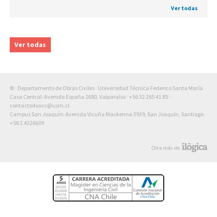
Ver todas
Ver todas
© · Departamento de Obras Civiles · Universidad Técnica Federico Santa María
Casa Central: Avenida España 1680, Valparaíso ·
+56 32 265 41 85
·
contactodoocc@usm.cl
Campus San Joaquín: Avenida Vicuña Mackenna 3939, San Joaquín, Santiago. ·
+56 2 4326609