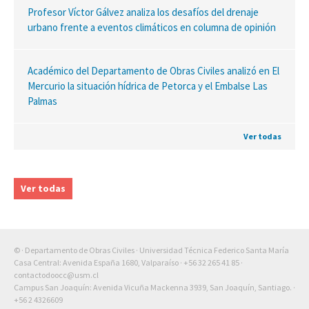
Profesor Víctor Gálvez analiza los desafíos del drenaje
urbano frente a eventos climáticos en columna de opinión
Académico del Departamento de Obras Civiles analizó en El
Mercurio la situación hídrica de Petorca y el Embalse Las
Palmas
Ver todas
Ver todas
© · Departamento de Obras Civiles · Universidad Técnica Federico Santa María
Casa Central: Avenida España 1680, Valparaíso ·
+56 32 265 41 85
·
contactodoocc@usm.cl
Campus San Joaquín: Avenida Vicuña Mackenna 3939, San Joaquín, Santiago. ·
+56 2 4326609