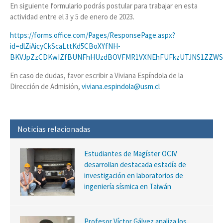
En siguiente formulario podrás postular para trabajar en esta
actividad entre el 3 y 5 de enero de 2023.
https://forms.office.com/Pages/ResponsePage.aspx?
id=dlZiAicyCkScaLttKd5CBoXYfNH-
BKVJpZzCDKwIZfBUNFhHUzdBOVFMR1VXNEhFUFkzUTJNS1ZZWS
En caso de dudas, favor escribir a Viviana Espíndola de la
Dirección de Admisión,
viviana.espindola@usm.cl
Noticias relacionadas
Estudiantes de Magíster OCIV
desarrollan destacada estadía de
investigación en laboratorios de
ingeniería sísmica en Taiwán
Profesor Víctor Gálvez analiza los