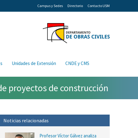
Campus y Sedes
Directorio
Contacto USM
os
Unidades de Extensión
CNDE y CMS
de proyectos de construcción
Noticias relacionadas
Profesor Víctor Gálvez analiza