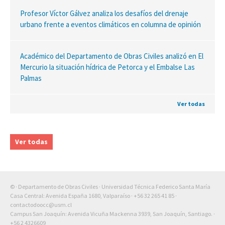
Profesor Víctor Gálvez analiza los desafíos del drenaje
urbano frente a eventos climáticos en columna de opinión
Académico del Departamento de Obras Civiles analizó en El
Mercurio la situación hídrica de Petorca y el Embalse Las
Palmas
Ver todas
Ver todas
© · Departamento de Obras Civiles · Universidad Técnica Federico Santa María
Casa Central: Avenida España 1680, Valparaíso ·
+56 32 265 41 85
·
contactodoocc@usm.cl
Campus San Joaquín: Avenida Vicuña Mackenna 3939, San Joaquín, Santiago. ·
+56 2 4326609