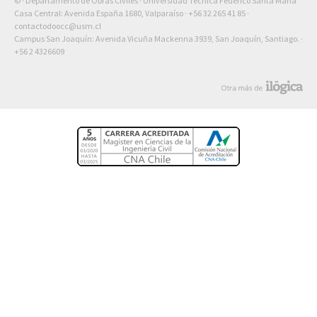
© · Departamento de Obras Civiles · Universidad Técnica Federico Santa María
Casa Central: Avenida España 1680, Valparaíso ·
+56 32 265 41 85
·
contactodoocc@usm.cl
Campus San Joaquín: Avenida Vicuña Mackenna 3939, San Joaquín, Santiago. ·
+56 2 4326609