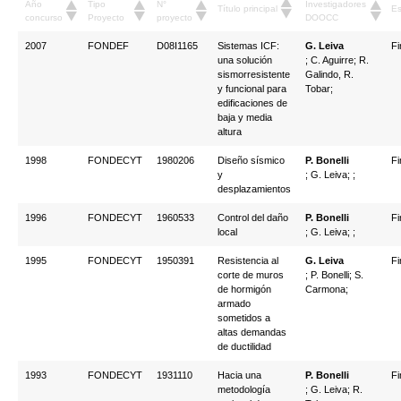
Año
Tipo
N°
Investigadores
Título principal
Es
concurso
Proyecto
proyecto
DOOCC
2007
FONDEF
D08I1165
Sistemas ICF:
G. Leiva
Fi
una solución
; C. Aguirre; R.
sismorresistente
Galindo, R.
y funcional para
Tobar;
edificaciones de
baja y media
altura
1998
FONDECYT
1980206
Diseño sísmico
P. Bonelli
Fi
y
; G. Leiva; ;
desplazamientos
1996
FONDECYT
1960533
Control del daño
P. Bonelli
Fi
local
; G. Leiva; ;
1995
FONDECYT
1950391
Resistencia al
G. Leiva
Fi
corte de muros
; P. Bonelli; S.
de hormigón
Carmona;
armado
sometidos a
altas demandas
de ductilidad
1993
FONDECYT
1931110
Hacia una
P. Bonelli
Fi
metodología
; G. Leiva; R.