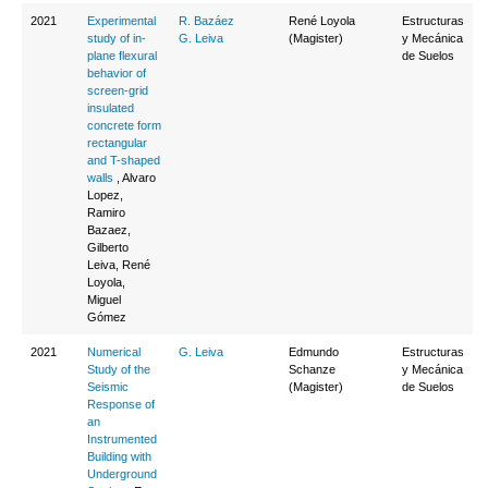
2021
Experimental
R. Bazáez
René Loyola
Estructuras
study of in-
G. Leiva
(Magister)
y Mecánica
plane flexural
de Suelos
behavior of
screen-grid
insulated
concrete form
rectangular
and T-shaped
walls
, Alvaro
Lopez,
Ramiro
Bazaez,
Gilberto
Leiva, René
Loyola,
Miguel
Gómez
2021
Numerical
G. Leiva
Edmundo
Estructuras
Study of the
Schanze
y Mecánica
Seismic
(Magister)
de Suelos
Response of
an
Instrumented
Building with
Underground