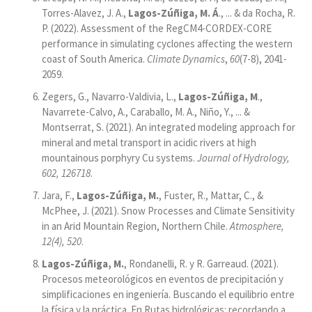
Torres-Alavez, J. A.,
Lagos-Zúñiga, M. Á
., ... & da Rocha, R.
P. (2022). Assessment of the RegCM4-CORDEX-CORE
performance in simulating cyclones affecting the western
coast of South America.
Climate Dynamics
,
60
(7-8), 2041-
2059.
Zegers, G., Navarro-Valdivia, L.,
Lagos-Zúñiga, M
.,
Navarrete-Calvo, A., Caraballo, M. A., Niño, Y., ... &
Montserrat, S. (2021). An integrated modeling approach for
mineral and metal transport in acidic rivers at high
mountainous porphyry Cu systems.
Journal of Hydrology,
602, 126718
.
Jara, F.,
Lagos-Zúñiga, M.
, Fuster, R., Mattar, C., &
McPhee, J. (2021). Snow Processes and Climate Sensitivity
in an Arid Mountain Region, Northern Chile.
Atmosphere,
12(4), 520
.
Lagos-Zúñiga, M.
, Rondanelli, R. y R. Garreaud. (2021).
Procesos meteorológicos en eventos de precipitación y
simplificaciones en ingeniería. Buscando el equilibrio entre
la física y la práctica. En Rutas hidrológicas: recordando a