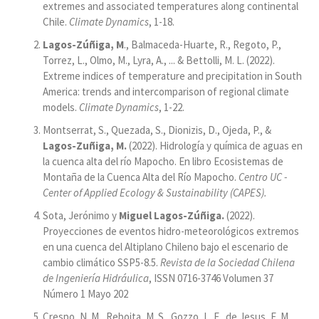
extremes and associated temperatures along continental
Chile.
Climate Dynamics
, 1-18.
Lagos-Zúñiga, M
., Balmaceda-Huarte, R., Regoto, P.,
Torrez, L., Olmo, M., Lyra, A., ... & Bettolli, M. L. (2022).
Extreme indices of temperature and precipitation in South
America: trends and intercomparison of regional climate
models.
Climate Dynamics
, 1-22.
Montserrat, S., Quezada, S., Dionizis, D., Ojeda, P., &
Lagos-Zuñiga, M.
(2022). Hidrología y química de aguas en
la cuenca alta del río Mapocho. En libro Ecosistemas de
Montaña de la Cuenca Alta del Río Mapocho.
Centro UC -
Center of Applied Ecology & Sustainability (CAPES).
Sota, Jerónimo y
Miguel Lagos-Zúñiga.
(2022).
Proyecciones de eventos hidro-meteorológicos extremos
en una cuenca del Altiplano Chileno bajo el escenario de
cambio climático SSP5-8.5.
Revista de la Sociedad Chilena
de Ingeniería Hidráulica
, ISSN 0716-3746 Volumen 37
Número 1 Mayo 202
Crespo, N. M., Reboita, M. S., Gozzo, L. F., de Jesus, E. M.,