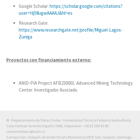
Google Scholar:
https://scholar.google.com/citations?
user=Hj58ugwAAAAJ&hl=es
Research Gate:
https://www.researchgate.net/profile/Miguel-Lagos-
Zuniga
Proyectos con financiamiento externo:
ANID-PIA Project AFB230001. Advanced Mining Technology
Center. Investigador Asociado.
© · Departamento de Obras Civiles · Universidad Técnica Federico Santa María
Casa Central: Avenida España 1680, Valparaíso ·
+56 32 265 41 85
·
contactodoocc@usm.cl
Campus San Joaquín: Avenida Vicuña Mackenna 3939, San Joaquín, Santiago. ·