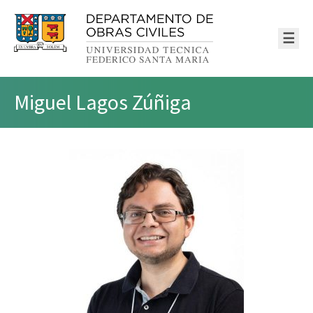
☰
Miguel Lagos Zúñiga