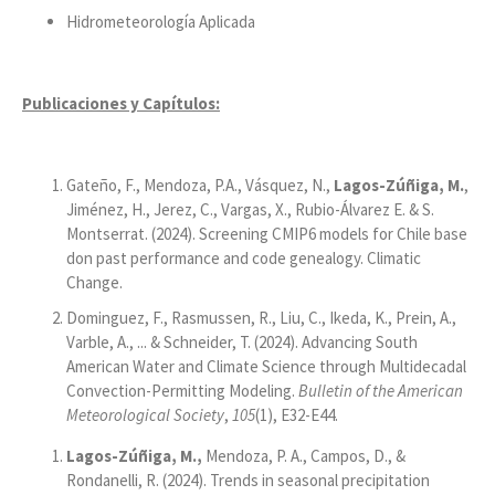
Hidrometeorología Aplicada
Publicaciones y Capítulos:
Gateño, F., Mendoza, P.A., Vásquez, N.,
Lagos-Zúñiga, M.
,
Jiménez, H., Jerez, C., Vargas, X., Rubio-Álvarez E. & S.
Montserrat. (2024). Screening CMIP6 models for Chile base
don past performance and code genealogy. Climatic
Change.
Dominguez, F., Rasmussen, R., Liu, C., Ikeda, K., Prein, A.,
Varble, A., ... & Schneider, T. (2024). Advancing South
American Water and Climate Science through Multidecadal
Convection-Permitting Modeling.
Bulletin of the American
Meteorological Society
,
105
(1), E32-E44.
Lagos-Zúñiga, M.,
Mendoza, P. A., Campos, D., &
Rondanelli, R. (2024). Trends in seasonal precipitation