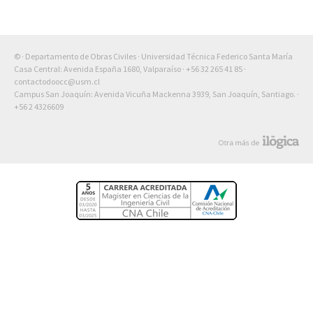
© · Departamento de Obras Civiles · Universidad Técnica Federico Santa María
Casa Central: Avenida España 1680, Valparaíso ·
+56 32 265 41 85
·
contactodoocc@usm.cl
Campus San Joaquín: Avenida Vicuña Mackenna 3939, San Joaquín, Santiago. ·
+56 2 4326609