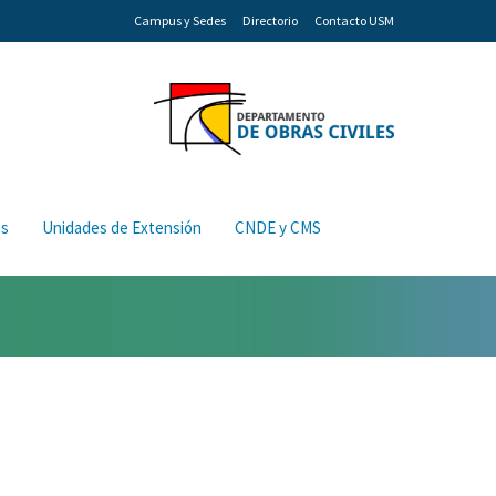
Campus y Sedes
Directorio
Contacto USM
os
Unidades de Extensión
CNDE y CMS