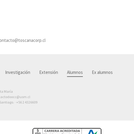
 contacto@toscanacorp.cl
Investigación
Extensión
Alumnos
Ex alumnos
nta María
tactodoocc@usm.cl
antiago. ·
+56 2 4326609