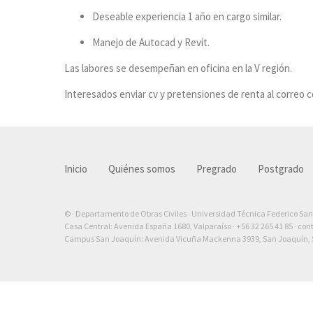
Deseable experiencia 1 año en cargo similar.
Manejo de Autocad y Revit.
Las labores se desempeñan en oficina en la V región.
Interesados enviar cv y pretensiones de renta al correo
Inicio
Quiénes somos
Pregrado
Postgrado
© · Departamento de Obras Civiles · Universidad Técnica Federico Sa
Casa Central: Avenida España 1680, Valparaíso ·
+56 32 265 41 85
·
con
Campus San Joaquín: Avenida Vicuña Mackenna 3939, San Joaquín, S