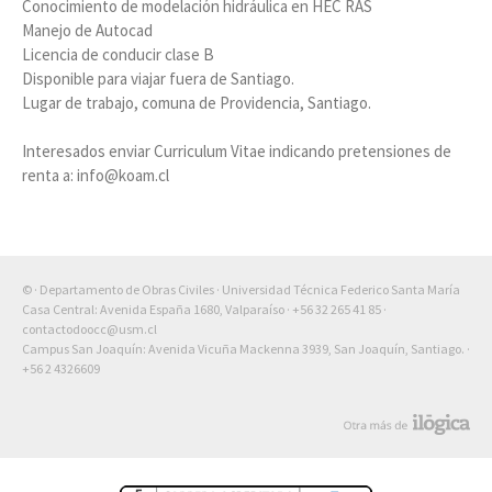
Conocimiento de modelación hidráulica en HEC RAS
Manejo de Autocad
Licencia de conducir clase B
Disponible para viajar fuera de Santiago.
Lugar de trabajo, comuna de Providencia, Santiago.
Interesados enviar Curriculum Vitae indicando pretensiones de
renta a: info@koam.cl
© · Departamento de Obras Civiles · Universidad Técnica Federico Santa María
Casa Central: Avenida España 1680, Valparaíso ·
+56 32 265 41 85
·
contactodoocc@usm.cl
Campus San Joaquín: Avenida Vicuña Mackenna 3939, San Joaquín, Santiago. ·
+56 2 4326609