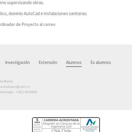
rreno supervisando obras.
co, dominio AutoCad e instalaciones sanitarias.
ordinador de Proyecto al correo
Investigación
Extensión
Alumnos
Ex alumnos
nta María
tactodoocc@usm.cl
antiago. ·
+56 2 4326609