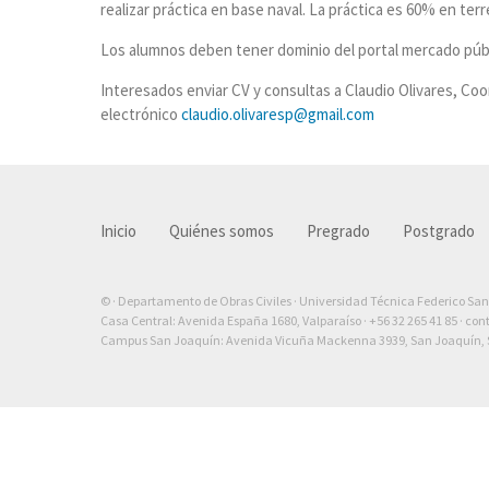
realizar práctica en base naval. La práctica es 60% en te
Los alumnos deben tener dominio del portal mercado públi
Interesados enviar CV y consultas a Claudio Olivares, Co
electrónico
claudio.olivaresp@gmail.com
Inicio
Quiénes somos
Pregrado
Postgrado
© · Departamento de Obras Civiles · Universidad Técnica Federico Sa
Casa Central: Avenida España 1680, Valparaíso ·
+56 32 265 41 85
·
con
Campus San Joaquín: Avenida Vicuña Mackenna 3939, San Joaquín, S