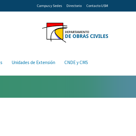
Campus y Sedes
Directorio
Contacto USM
os
Unidades de Extensión
CNDE y CMS