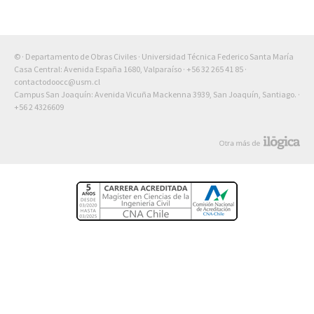
© · Departamento de Obras Civiles · Universidad Técnica Federico Santa María
Casa Central: Avenida España 1680, Valparaíso ·
+56 32 265 41 85
·
contactodoocc@usm.cl
Campus San Joaquín: Avenida Vicuña Mackenna 3939, San Joaquín, Santiago. ·
+56 2 4326609