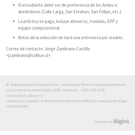
El estudiante debe ser de preferencia de los Andes o
alrededores (Calle Larga, San Esteban, San Felipe, etc.).
La práctica se paga, incluye almuerzo, traslado, EPP y
equipo computacional.
Antes de la selección de hará una entrevista por steams.
Correo de contacto: Jorge Zambrano Castillo
<jzambrano@colbun.cl>
© · Departamento de Obras Civiles · Universidad Técnica Federico Santa María
Casa Central: Avenida España 1680, Valparaíso ·
+56 32 265 41 85
·
contactodoocc@usm.cl
Campus San Joaquín: Avenida Vicuña Mackenna 3939, San Joaquín, Santiago. ·
+56 2 4326609