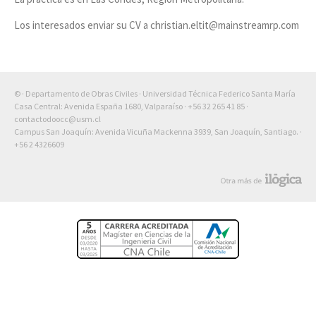
Los interesados enviar su CV a christian.eltit@mainstreamrp.
com
© · Departamento de Obras Civiles · Universidad Técnica Federico Santa María
Casa Central: Avenida España 1680, Valparaíso ·
+56 32 265 41 85
·
contactodoocc@usm.cl
Campus San Joaquín: Avenida Vicuña Mackenna 3939, San Joaquín, Santiago. ·
+56 2 4326609