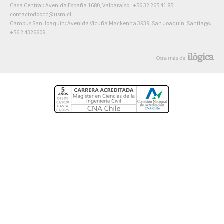
Casa Central: Avenida España 1680, Valparaíso ·
+56 32 265 41 85
·
contactodoocc@usm.cl
Campus San Joaquín: Avenida Vicuña Mackenna 3939, San Joaquín, Santiago. ·
+56 2 4326609