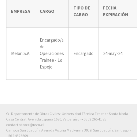
TIPO DE
FECHA
EMPRESA
CARGO
CARGO
EXPIRACIÓN
Encargado/a
de
Melon S.A.
Operaciones
Encargado
24-may-24
Trainee - Lo
Espejo
© · Departamento de Obras Civiles · Universidad Técnica Federico Santa María
Casa Central: Avenida España 1680, Valparaíso ·
+56 32 265 41 85
·
contactodoocc@usm.cl
Campus San Joaquín: Avenida Vicuña Mackenna 3939, San Joaquín, Santiago. ·
+56 2 4326609