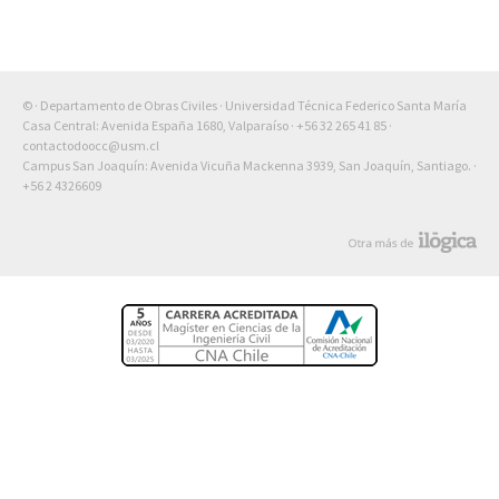
© · Departamento de Obras Civiles · Universidad Técnica Federico Santa María
Casa Central: Avenida España 1680, Valparaíso ·
+56 32 265 41 85
·
contactodoocc@usm.cl
Campus San Joaquín: Avenida Vicuña Mackenna 3939, San Joaquín, Santiago. ·
+56 2 4326609