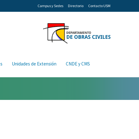
Campus y Sedes
Directorio
Contacto USM
os
Unidades de Extensión
CNDE y CMS