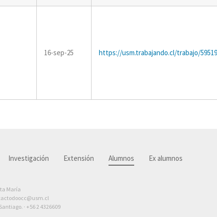
16-sep-25
https://usm.trabajando.cl/trabajo/5951
Investigación
Extensión
Alumnos
Ex alumnos
nta María
tactodoocc@usm.cl
antiago. ·
+56 2 4326609