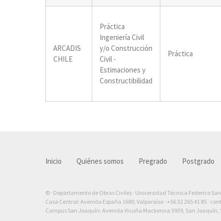
Práctica
Ingeniería Civil
ARCADIS
y/o Construcción
Práctica
CHILE
Civil -
Estimaciones y
Constructibilidad
Inicio
Quiénes somos
Pregrado
Postgrado
© · Departamento de Obras Civiles · Universidad Técnica Federico Sa
Casa Central: Avenida España 1680, Valparaíso ·
+56 32 265 41 85
·
con
Campus San Joaquín: Avenida Vicuña Mackenna 3939, San Joaquín, S