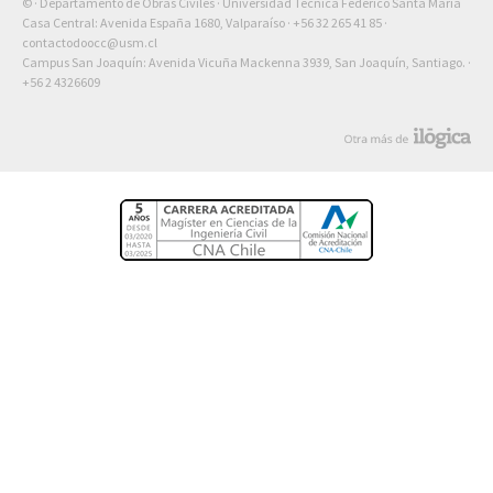
© · Departamento de Obras Civiles · Universidad Técnica Federico Santa María
Casa Central: Avenida España 1680, Valparaíso ·
+56 32 265 41 85
·
contactodoocc@usm.cl
Campus San Joaquín: Avenida Vicuña Mackenna 3939, San Joaquín, Santiago. ·
+56 2 4326609