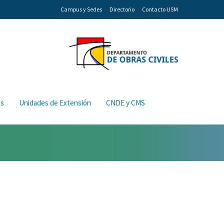
Campus y Sedes
Directorio
Contacto USM
os
Unidades de Extensión
CNDE y CMS