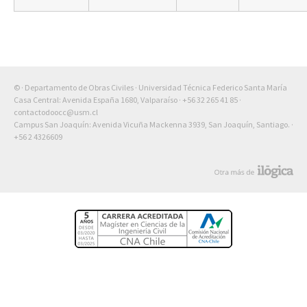
© · Departamento de Obras Civiles · Universidad Técnica Federico Santa María
Casa Central: Avenida España 1680, Valparaíso ·
+56 32 265 41 85
·
contactodoocc@usm.cl
Campus San Joaquín: Avenida Vicuña Mackenna 3939, San Joaquín, Santiago. ·
+56 2 4326609