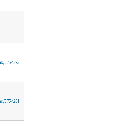
as/5754193
as/5754201