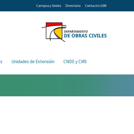
Campus y Sedes
Directorio
Contacto USM
os
Unidades de Extensión
CNDE y CMS