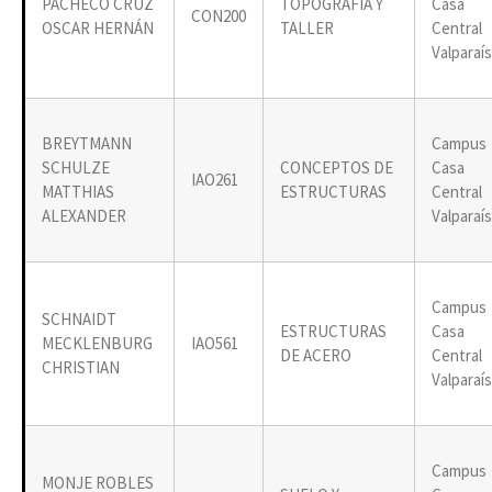
PACHECO CRUZ
TOPOGRAFIA Y
Casa
CON200
OSCAR HERNÁN
TALLER
Central
Valparaí
BREYTMANN
Campus
SCHULZE
CONCEPTOS DE
Casa
IAO261
MATTHIAS
ESTRUCTURAS
Central
ALEXANDER
Valparaí
Campus
SCHNAIDT
ESTRUCTURAS
Casa
MECKLENBURG
IAO561
DE ACERO
Central
CHRISTIAN
Valparaí
Campus
MONJE ROBLES