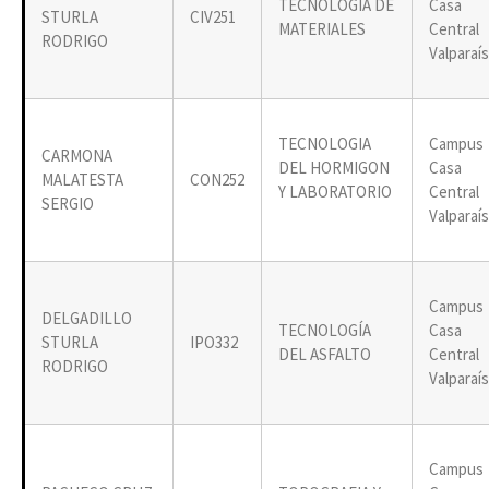
TECNOLOGIA DE
Casa
STURLA
CIV251
MATERIALES
Central
RODRIGO
Valparaí
TECNOLOGIA
Campus
CARMONA
DEL HORMIGON
Casa
MALATESTA
CON252
Y LABORATORIO
Central
SERGIO
Valparaí
Campus
DELGADILLO
TECNOLOGÍA
Casa
STURLA
IPO332
DEL ASFALTO
Central
RODRIGO
Valparaí
Campus