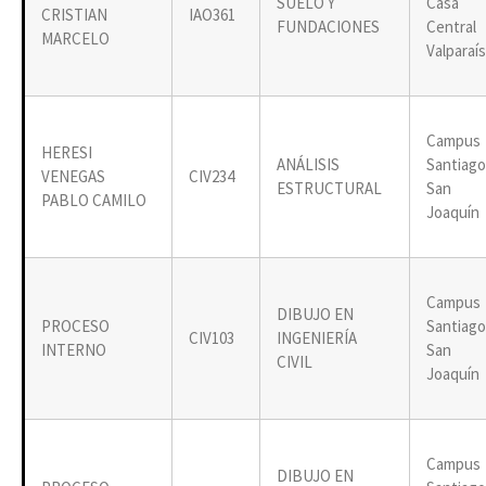
SUELO Y
Casa
CRISTIAN
IAO361
FUNDACIONES
Central
MARCELO
Valparaí
Campus
HERESI
ANÁLISIS
Santiago
VENEGAS
CIV234
ESTRUCTURAL
San
PABLO CAMILO
Joaquín
Campus
DIBUJO EN
PROCESO
Santiago
CIV103
INGENIERÍA
INTERNO
San
CIVIL
Joaquín
Campus
DIBUJO EN