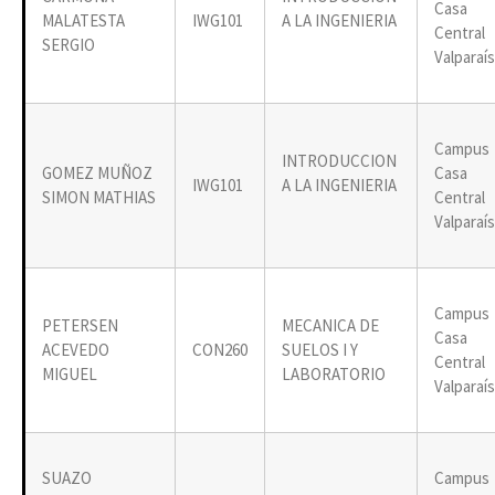
Casa
MALATESTA
IWG101
A LA INGENIERIA
Central
SERGIO
Valparaí
Campus
INTRODUCCION
GOMEZ MUÑOZ
Casa
IWG101
A LA INGENIERIA
SIMON MATHIAS
Central
Valparaí
Campus
PETERSEN
MECANICA DE
Casa
ACEVEDO
CON260
SUELOS I Y
Central
MIGUEL
LABORATORIO
Valparaí
SUAZO
Campus