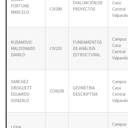
EVALUACIÓN DE
Casa
FORTUNE
CIV390
PROYECTOS
Central
MARCELO
Valparaí
Campus
KUSANOVIC
FUNDAMENTOS
Casa
MALDONADO
CIV233
DE ANÁLISIS
Central
DANILO
ESTRUCTURAL
Valparaí
SANCHEZ
Campus
DROGUETT
GEOMETRIA
Casa
CON100
EDUARDO
DESCRIPTIVA
Central
GONZALO
Valparaí
Campus
LEIVA