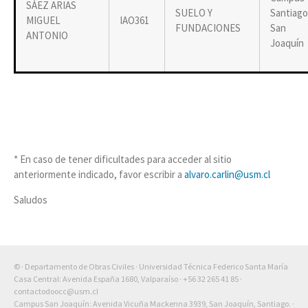
SÁEZ ARIAS
SUELO Y
Santiago
MIGUEL
IAO361
FUNDACIONES
San
ANTONIO
Joaquín
* En caso de tener dificultades para acceder al sitio
anteriormente indicado, favor escribir a
alvaro.carlin@usm.cl
Saludos
© · Departamento de Obras Civiles · Universidad Técnica Federico Santa María
Casa Central: Avenida España 1680, Valparaíso ·
+56 32 265 41 85
·
contactodoocc@usm.cl
Campus San Joaquín: Avenida Vicuña Mackenna 3939, San Joaquín, Santiago. ·