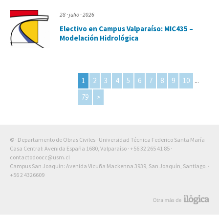
28 · julio · 2026
Electivo en Campus Valparaíso: MIC435 –
Modelación Hidrológica
1
2
3
4
5
6
7
8
9
10
...
Page 1 of 79
79
>
© · Departamento de Obras Civiles · Universidad Técnica Federico Santa María
Casa Central: Avenida España 1680, Valparaíso ·
+56 32 265 41 85
·
contactodoocc@usm.cl
Campus San Joaquín: Avenida Vicuña Mackenna 3939, San Joaquín, Santiago. ·
+56 2 4326609